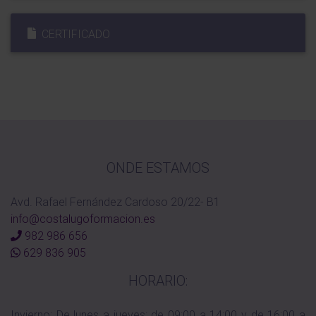
CERTIFICADO
ONDE ESTAMOS
Avd. Rafael Fernández Cardoso 20/22- B1
info@costalugoformacion.es
982 986 656
629 836 905
HORARIO:
Invierno: De lunes a jueves: de 09:00 a 14:00 y de 16:00 a