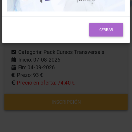
inmediato: el día indicado de finalización del curso ya
podrá descargarlo
85 horas
CERRAR
Categoría: Pack Cursos Transversais
Inicio: 07-08-2026
Fin: 04-09-2026
Prezo: 93 €
Precio en oferta: 74,40 €
INSCRIPCIÓN