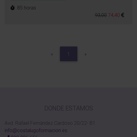
85 horas
93,00
74,40
Previous
Next
«
1
»
DONDE ESTAMOS
Avd. Rafael Fernández Cardoso 20/22- B1
info@costalugoformacion.es