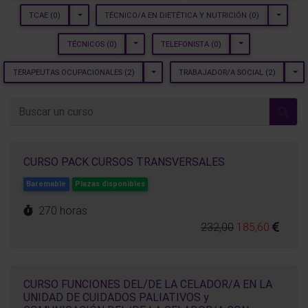
TOGGLE DROPDOWN
TOGGLE
TCAE
(0)
TÉCNICO/A EN DIETÉTICA Y NUTRICIÓN
(0)
TOGGLE DROPDOWN
TOGGLE DROPDOW
TÉCNICOS
(0)
TELEFONISTA
(0)
TOGGLE DROPDOWN
TOG
TERAPEUTAS OCUPACIONALES
(2)
TRABAJADOR/A SOCIAL
(2)
CURSO PACK CURSOS TRANSVERSALES
Baremable
Plazas disponibles
270 horas
232,00
185,60
CURSO FUNCIONES DEL/DE LA CELADOR/A EN LA
UNIDAD DE CUIDADOS PALIATIVOS y