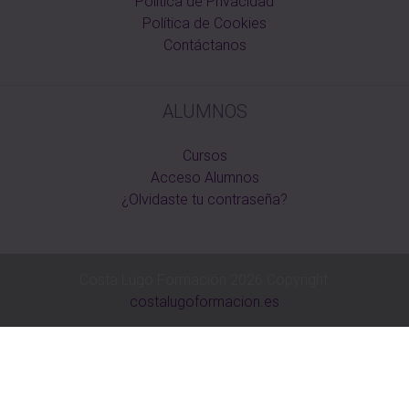
Política de Privacidad
Política de Cookies
Contáctanos
ALUMNOS
Cursos
Acceso Alumnos
¿Olvidaste tu contraseña?
Costa Lugo Formación 2026 Copyright:
costalugoformacion.es