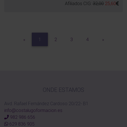
Afiliados CIG:
32,00
25,60
Previous
Next
«
1
2
3
4
»
ONDE ESTAMOS
Avd. Rafael Fernández Cardoso 20/22- B1
info@costalugoformacion.es
982 986 656
629 836 905