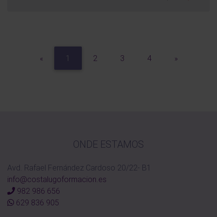
Previous
Next
«
1
2
3
4
»
ONDE ESTAMOS
Avd. Rafael Fernández Cardoso 20/22- B1
info@costalugoformacion.es
982 986 656
629 836 905