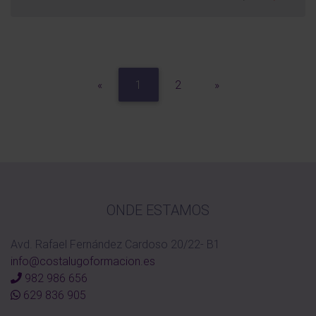
Previous
Next
«
1
2
»
ONDE ESTAMOS
Avd. Rafael Fernández Cardoso 20/22- B1
info@costalugoformacion.es
982 986 656
629 836 905