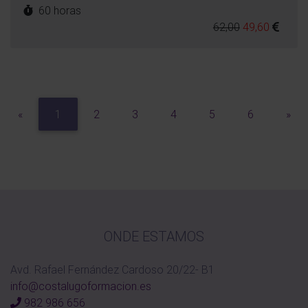
60 horas
62,00
49,60
Previous
Nex
«
1
2
3
4
5
6
»
ONDE ESTAMOS
Avd. Rafael Fernández Cardoso 20/22- B1
info@costalugoformacion.es
982 986 656