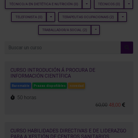
TOGGLE DROPDOWN
TOGGL
TÉCNICO/A EN DIETÉTICA E NUTRICIÓN
(0)
TÉCNICOS
(0)
TOGGLE DROPDOWN
TOGGLE 
TELEFONISTA
(0)
TERAPEUTAS OCUPACIONAIS
(2)
TOGGLE DROPDOWN
TRABALLADOR/A SOCIAL
(2)
CURSO INTRODUCIÓN Á PROCURA DE
INFORMACIÓN CIENTÍFICA
Baremable
Prazas dispoñibles
novedad
50 horas
60,00
48,00
CURSO HABILIDADES DIRECTIVAS E DE LIDERAZGO
PARA A XESTIÓN DE CENTROS SANITARIOS