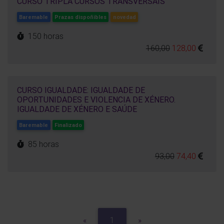
CURSO TRIPLA CURSOS TRANSVERSAIS
Baremable
Prazas dispoñibles
novedad
150 horas
160,00
128,00
CURSO IGUALDADE: IGUALDADE DE
OPORTUNIDADES E VIOLENCIA DE XÉNERO.
IGUALDADE DE XÉNERO E SAÚDE
Baremable
Finalizado
85 horas
93,00
74,40
Previous
Next
«
1
»