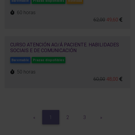
Baremable
Prazas dispoñibles
novedad
60 horas
62,00
49,60
CURSO ATENCIÓN AO/Á PACIENTE. HABILIDADES
SOCIAIS E DE COMUNICACIÓN
Baremable
Prazas dispoñibles
50 horas
60,00
48,00
Previous
Next
«
1
2
3
»