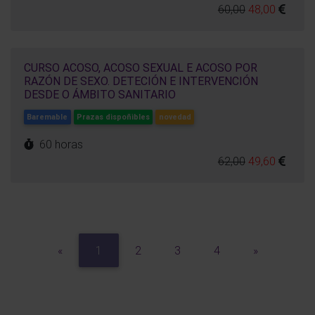
60,00
48,00
CURSO ACOSO, ACOSO SEXUAL E ACOSO POR
RAZÓN DE SEXO. DETECIÓN E INTERVENCIÓN
DESDE O ÁMBITO SANITARIO
Baremable
Prazas dispoñibles
novedad
60 horas
62,00
49,60
Previous
Next
«
1
2
3
4
»