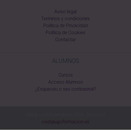
Aviso legal
Terminos y condiciones
Política de Privacidad
Política de Cookies
Contactar
ALUMNOS
Cursos
Acceso Alumnos
¿Esqueceu o seu contrasinal?
Costa Lugo Formación 2026 Copyright:
costalugoformacion.es