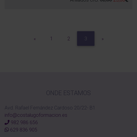
Previous
Next
«
1
2
3
»
ONDE ESTAMOS
Avd. Rafael Fernández Cardoso 20/22- B1
info@costalugoformacion.es
982 986 656
629 836 905