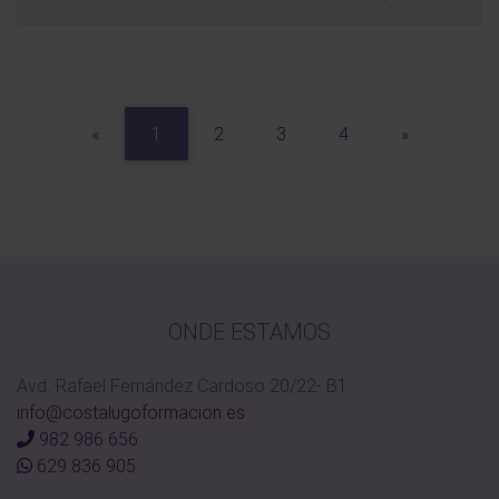
Previous
Next
«
1
2
3
4
»
ONDE ESTAMOS
Avd. Rafael Fernández Cardoso 20/22- B1
info@costalugoformacion.es
982 986 656
629 836 905