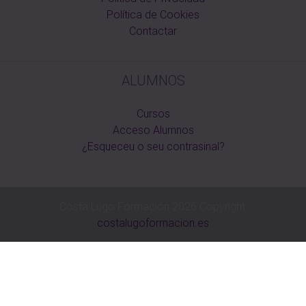
Política de Cookies
Contactar
ALUMNOS
Cursos
Acceso Alumnos
¿Esqueceu o seu contrasinal?
Costa Lugo Formación 2026 Copyright:
costalugoformacion.es