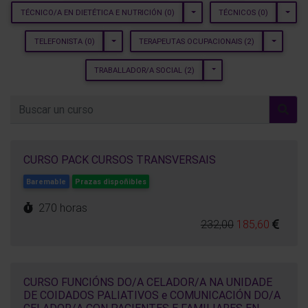
TOGGLE DROPDOWN
TOGGL
TÉCNICO/A EN DIETÉTICA E NUTRICIÓN
(0)
TÉCNICOS
(0)
TOGGLE DROPDOWN
TOGGLE 
TELEFONISTA
(0)
TERAPEUTAS OCUPACIONAIS
(2)
TOGGLE DROPDOWN
TRABALLADOR/A SOCIAL
(2)
CURSO PACK CURSOS TRANSVERSAIS
Baremable
Prazas dispoñibles
270 horas
232,00
185,60
CURSO FUNCIÓNS DO/A CELADOR/A NA UNIDADE
DE COIDADOS PALIATIVOS e COMUNICACIÓN DO/A
CELADOR/A CON PACIENTES E FAMILIARES EN